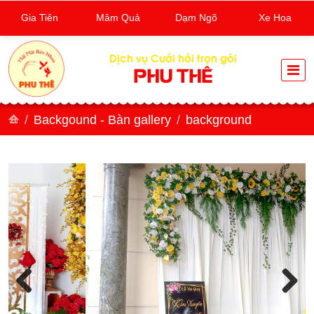
Gia Tiên
Mâm Quả
Dạm Ngõ
Xe Hoa
Dịch vụ Cưới hỏi trọn gói
PHU THÊ
Backgound - Bàn gallery
background
Previous
Next