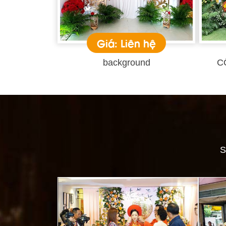
Giá: Liên hệ
background
C
S