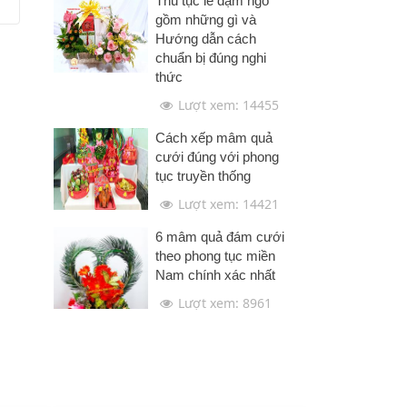
Thủ tục lễ dạm ngõ
gồm những gì và
Hướng dẫn cách
chuẩn bị đúng nghi
thức
Lượt xem: 14455
Cách xếp mâm quả
cưới đúng với phong
tục truyền thống
Lượt xem: 14421
6 mâm quả đám cưới
theo phong tục miền
Nam chính xác nhất
Lượt xem: 8961