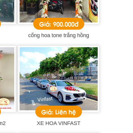
Giá: 900.000đ
cổng hoa tone trắng hồng
Giá: Liên hệ
1m2
XE HOA VINFAST