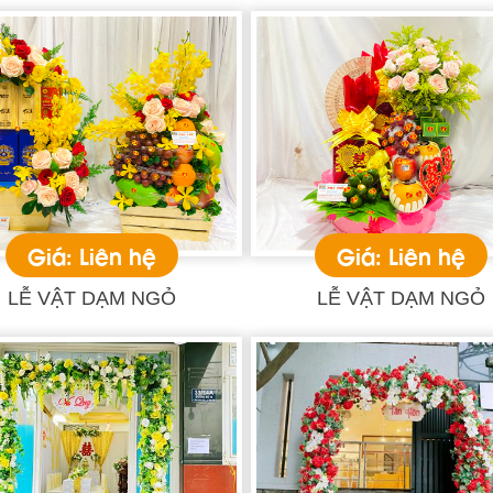
Giá: Liên hệ
Giá: Liên hệ
LỄ VẬT DẠM NGỎ
LỄ VẬT DẠM NGỎ