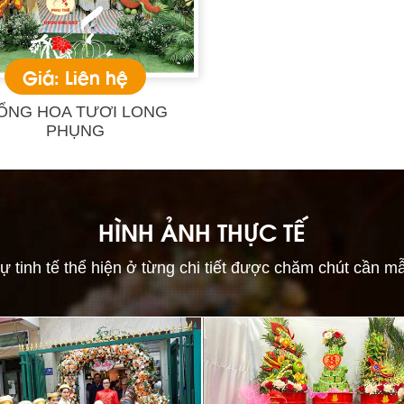
Giá: Liên hệ
ỔNG HOA TƯƠI LONG
PHỤNG
HÌNH ẢNH THỰC TẾ
ự tinh tế thể hiện ở từng chi tiết được chăm chút cần m