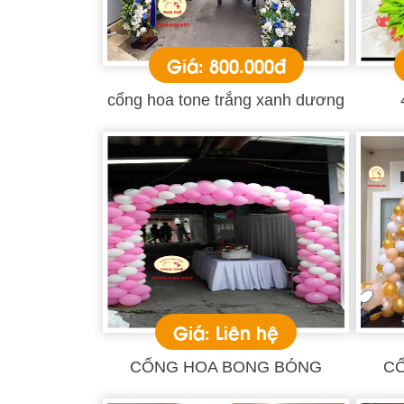
Giá: 800.000đ
cổng hoa tone trắng xanh dương
Giá: Liên hệ
CỔNG HOA BONG BÓNG
C