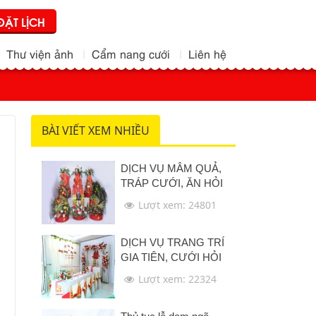
ĐẶT LỊCH
Thư viện ảnh
Cẩm nang cưới
Liên hệ
BÀI VIẾT XEM NHIỀU
DỊCH VỤ MÂM QUẢ,
TRÁP CƯỚI, ĂN HỎI
Lượt xem: 24801
DỊCH VỤ TRANG TRÍ
GIA TIÊN, CƯỚI HỎI
Lượt xem: 22324