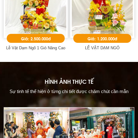
Giá: 2.500.000đ
Giá: 1.200.000đ
Lễ Vật Dạm Ngõ 1 Giỏ Nâng Cao
LỄ VẬT DẠM NGỎ
HÌNH ẢNH THỰC TẾ
Sự tinh tế thể hiện ở từng chi tiết được chăm chút cần mẫn