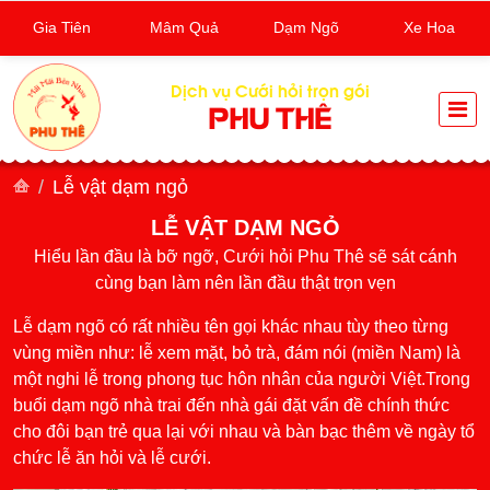
Gia Tiên
Mâm Quả
Dạm Ngõ
Xe Hoa
Dịch vụ Cưới hỏi trọn gói
PHU THÊ
Lễ vật dạm ngỏ
LỄ VẬT DẠM NGỎ
Hiểu lần đầu là bỡ ngỡ, Cưới hỏi Phu Thê sẽ sát cánh
cùng bạn làm nên lần đầu thật trọn vẹn
Lễ dạm ngõ có rất nhiều tên gọi khác nhau tùy theo từng
vùng miền như: lễ xem mặt, bỏ trà, đám nói (miền Nam) là
một nghi lễ trong phong tục hôn nhân của người Việt.Trong
buổi dạm ngõ nhà trai đến nhà gái đặt vấn đề chính thức
cho đôi bạn trẻ qua lại với nhau và bàn bạc thêm về ngày tổ
chức lễ ăn hỏi và lễ cưới.