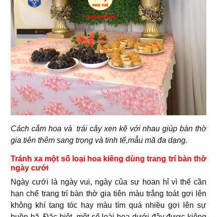
Cách cắm hoa và trái cây xen kẽ với nhau giúp bàn thờ
gia tiên thêm sang trọng và tinh tế,mẫu mã đa dạng.
Tránh xa một số loại hoa kiêng dùng trang trí bàn thờ
ngày cưới
Ngày cưới là ngày vui, ngày của sự hoan hỉ vì thế cần
hạn chế trang trí bàn thờ gia tiên màu trắng toát gợi lên
không khí tang tóc hay màu tím quá nhiều gợi lên sự
buồn bã. Đặc biệt, một số loài hoa dưới đây được kiêng