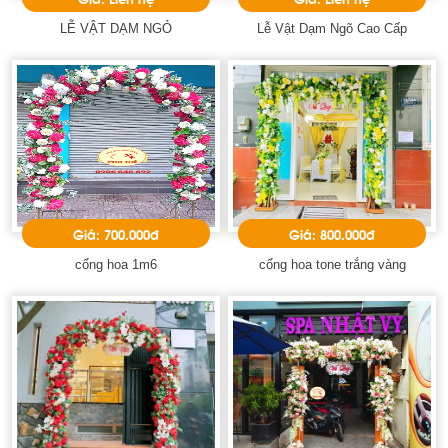
LỄ VẬT DẠM NGỎ
Lễ Vật Dạm Ngõ Cao Cấp
Giá: 700.000đ
Giá: 800.000đ
cổng hoa 1m6
cổng hoa tone trắng vàng