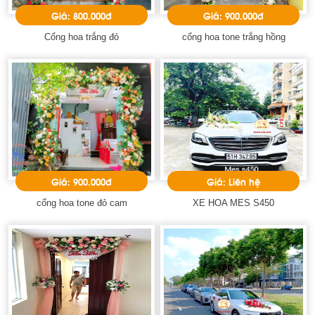
Giá: 800.000đ
Giá: 900.000đ
Cổng hoa trắng đỏ
cổng hoa tone trắng hồng
Giá: 900.000đ
Giá: Liên hệ
cổng hoa tone đỏ cam
XE HOA MES S450