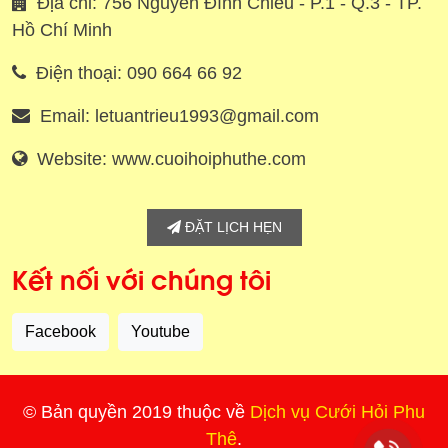
Địa chỉ: 756 Nguyễn Đình Chiểu - P.1 - Q.3 - TP.
Hồ Chí Minh
Điện thoại: 090 664 66 92
Email: letuantrieu1993@gmail.com
Website: www.cuoihoiphuthe.com
ĐẶT LỊCH HẸN
Kết nối với chúng tôi
Facebook
Youtube
© Bản quyền 2019 thuộc về
Dịch vụ Cưới Hỏi Phu
Thê
.