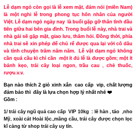
Lễ dạm ngỏ còn gọi là lễ xem mặt, đám nói (miền Nam)
là một nghi lễ trong phong tục hôn nhân của người
Việt. Lễ dạm ngỏ ngày nay là buổi gặp gỡ thân tình đầu
tiên giữa hai bên gia đình. Trong buổi lễ này, nhà trai và
nhà gái sẽ gặp mặt, giao lưu, thăm hỏi. Đồng thời, phía
nhà trai sẽ xin phép để chú rể được qua lại với cô dâu
và tính chuyện trăm năm năm. Lễ vật dạm ngỏ không
cần quá cầu kì chỉ cần một ít đủ lễ là được gồm; một ít
bánh kẹo, trái cây loại ngon, trầu cau , chè thuốc,
rượu.v.v.
Bạn nào thích 2 giỏ xinh xắn cao cấp vip, chất lượng
đảm bảo thì đây là lựa chọn hợp lý nhất nhé ❤️
Gồm :
1/ trái cây ngũ quả cao cấp VIP 10kg : lê hàn , táo ,nho
Mỹ, xoài cát Hoài lộc.,mãng cầu, trái cây được chọn lọc
kĩ càng từ shop trái cây uy tín.