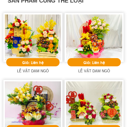
SẢN PHẨM CÙNG THỂ LOẠI
Giá: Liên hệ
Giá: Liên hệ
LỄ VẬT DẠM NGỎ
LỄ VẬT DẠM NGỎ