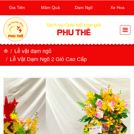
Gia Tiên
Mâm Quả
Dạm Ngõ
Xe Hoa
Dịch vụ Cưới hỏi trọn gói
PHU THÊ
Lễ vật dạm ngỏ
Lễ Vật Dạm Ngõ 2 Giỏ Cao Cấp