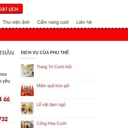
ĐẶT LỊCH
Thư viện ảnh
Cẩm nang cưới
Liên hệ
 TRẦN
DỊCH VỤ CỦA PHU THÊ
Trang Trí Cưới Hỏi
 hoa
eo yêu
Mâm quả trọn gói
4 66
Lễ vật dạm ngỏ
732
Cổng Hoa Cưới