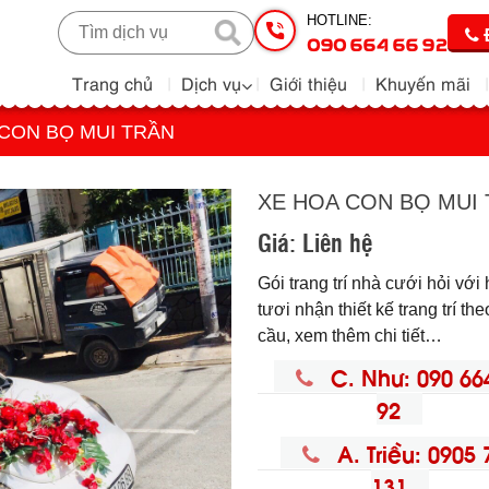
HOTLINE:
090 664 66 92
Trang chủ
Dịch vụ
Giới thiệu
Khuyến mãi
CON BỌ MUI TRẦN
XE HOA CON BỌ MUI
Giá:
Liên hệ
Gói trang trí nhà cưới hỏi với
tươi nhận thiết kế trang trí th
cầu, xem thêm chi tiết…
C. Như: 090 66
92
A. Triều: 0905 
131