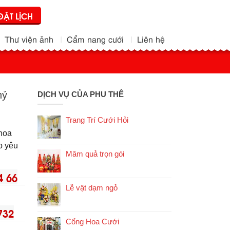
ĐẶT LỊCH
Thư viện ảnh
Cẩm nang cưới
Liên hệ
hỷ
DỊCH VỤ CỦA PHU THÊ
Trang Trí Cưới Hỏi
 hoa
eo yêu
Mâm quả trọn gói
4 66
Lễ vật dạm ngỏ
732
Cổng Hoa Cưới