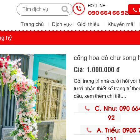
HOTLINE:
090 664 66 92
Trang chủ
Dịch vụ
Giới thiệu
Khuyến mãi
ng hỷ
cổng hoa đỏ chữ song 
Giá:
1.000.000 đ
Gói trang trí nhà cưới hỏi với
tươi nhận thiết kế trang trí th
cầu, xem thêm chi tiết…
C. Như: 090 66
92
A. Triều: 0905 
131