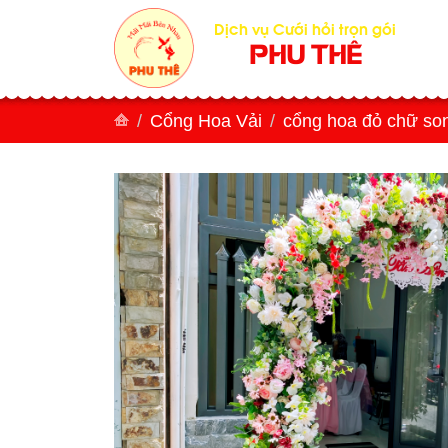
Dịch vụ Cưới hỏi trọn gói
PHU THÊ
Cổng Hoa Vải
cổng hoa đỏ chữ so