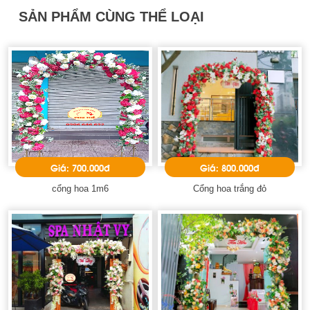
SẢN PHẨM CÙNG THỂ LOẠI
Giá: 700.000đ
Giá: 800.000đ
cổng hoa 1m6
Cổng hoa trắng đỏ