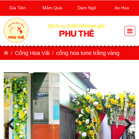
Gia Tiên
Mâm Quả
Dạm Ngõ
Xe Hoa
Dịch vụ Cưới hỏi trọn gói
PHU THÊ
Cổng Hoa Vải
cổng hoa tone trắng vàng